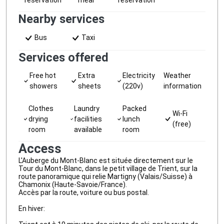
Nearby services
Bus
Taxi
Services offered
Free hot
Extra
Electricity
Weather
showers
sheets
(220v)
information
Clothes
Laundry
Packed
Wi-Fi
drying
facilities
lunch
(free)
room
available
room
Access
L'Auberge du Mont-Blanc est située directement sur le
Tour du Mont-Blanc, dans le petit village de Trient, sur la
route panoramique qui relie Martigny (Valais/Suisse) à
Chamonix (Haute-Savoie/France).
Accès par la route, voiture ou bus postal.
En hiver: