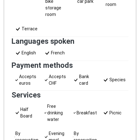
bike
car park
room
storage
room
Terrace
Languages spoken
English
French
Payment methods
Accepts
Accepts
Bank
Species
euros
CHF
card
Services
Free
Half
drinking
Breakfast
Picnic
Board
water
By
Evening
By
reservation
meal
reservation