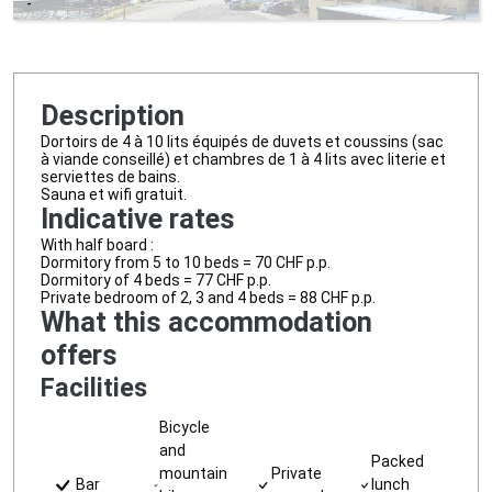
-
Description
Dortoirs de 4 à 10 lits équipés de duvets et coussins (sac
à viande conseillé) et chambres de 1 à 4 lits avec literie et
serviettes de bains.
Sauna et wifi gratuit.
Indicative rates
With half board :
Dormitory from 5 to 10 beds = 70 CHF p.p.
Dormitory of 4 beds = 77 CHF p.p.
Private bedroom of 2, 3 and 4 beds = 88 CHF p.p.
What this accommodation
offers
Facilities
Bicycle
and
Packed
mountain
Private
Bar
lunch