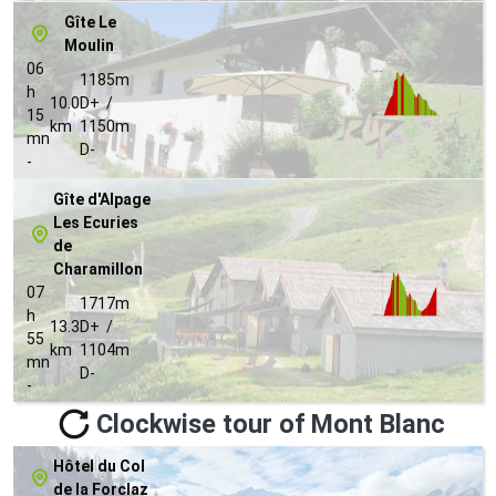
Gîte Le
Moulin
06
1185m
h
10.0
D+ /
15
km
1150m
mn
D-
-
Gîte d'Alpage
Les Ecuries
de
Charamillon
07
1717m
h
13.3
D+ /
55
km
1104m
mn
D-
-
Clockwise tour of Mont Blanc
Hôtel du Col
de la Forclaz