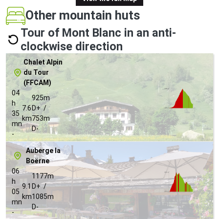
Other mountain huts
Tour of Mont Blanc in an anti-
clockwise direction
Chalet Alpin
du Tour
(FFCAM)
04
925m
h
7.6
D+ /
35
km
753m
mn
D-
-
Auberge la
Boërne
06
1177m
h
9.1
D+ /
05
km
1085m
mn
D-
-