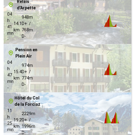
Relais
d'Arpette
04
948m
h
14.1
D+ /
41
km
768m
mn
D-
-
Pension en
Plein Air
04
974m
h
15.4
D+ /
47
km
774m
mn
D-
-
Hôtel du Col
de la Forclaz
11
2229m
h
19.2
D+ /
25
km
1996m
mn
D-