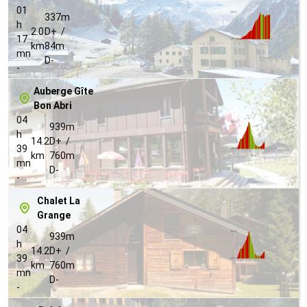
01
337m
h
2.0
D+ /
17
km
84m
mn
D-
-
Auberge Gîte
Bon Abri
04
939m
h
14.2
D+ /
39
km
760m
mn
D-
-
Chalet La
Grange
04
939m
h
14.2
D+ /
39
km
760m
mn
D-
-