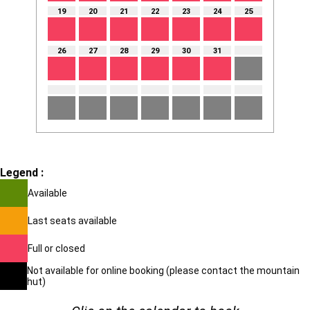
19
20
21
22
23
24
25
26
27
28
29
30
31
Legend :
Available
Last seats available
Full or closed
Not available for online booking (please contact the mountain
hut)