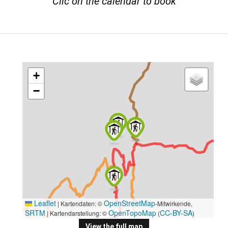
Clic on the calendar to book
+
−
Leaflet
OpenStreetMap
|
Kartendaten: ©
-Mitwirkende,
SRTM
OpenTopoMap
CC-BY-SA
| Kartendarstellung: ©
(
)
View the full map