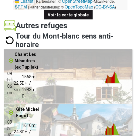
Leaflet
OpenStreetMap
|
Kartendaten: ©
-Mitwirkende,
SRTM
OpenTopoMap
CC-BY-SA
| Kartendarstellung: ©
(
)
Voir la carte globale
Autres refuges
Tour du Mont-blanc sens anti-
horaire
Chalet Les
Méandres
(ex Tupilak)
09
1568m
h
22.5
D+ /
06
km
1943m
mn
D-
-
Gîte Michel
Fagot
09
1610m
h
24.8
D+ /
41