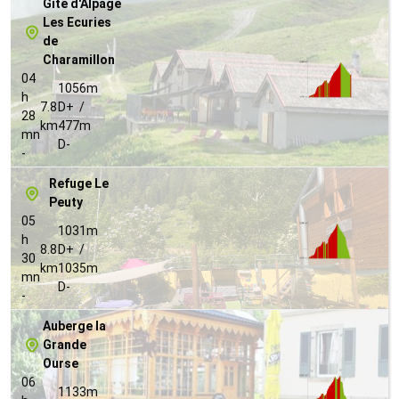
Gîte d'Alpage
Les Ecuries
de
Charamillon
04
1056m
h
7.8
D+ /
28
km
477m
mn
D-
-
Refuge Le
Peuty
05
1031m
h
8.8
D+ /
30
km
1035m
mn
D-
-
Auberge la
Grande
Ourse
06
1133m