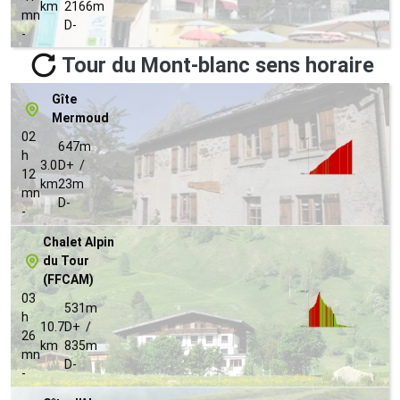
km
2166m
mn
D-
-
Tour du Mont-blanc sens horaire
Gîte
Mermoud
02
647m
h
3.0
D+ /
12
km
23m
mn
D-
-
Chalet Alpin
du Tour
(FFCAM)
03
531m
h
10.7
D+ /
26
km
835m
mn
D-
-