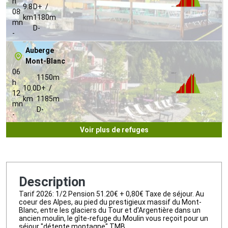
h
9.8
D+ /
08
km
1180m
mn
D-
-
Auberge
Mont-Blanc
06
1150m
h
10.0
D+ /
12
km
1185m
mn
D-
-
Voir plus de refuges
Description
Tarif 2026: 1/2 Pension 51.20€ + 0,80€ Taxe de séjour. Au
coeur des Alpes, au pied du prestigieux massif du Mont-
Blanc, entre les glaciers du Tour et d'Argentière dans un
ancien moulin, le gîte-refuge du Moulin vous reçoit pour un
séjour "détente montagne" TMB.