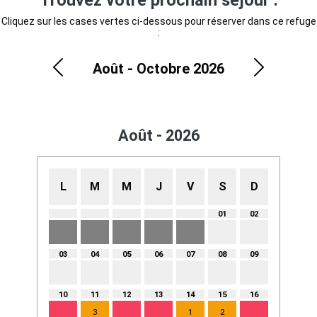
Trouvez votre prochain séjour :
Cliquez sur les cases vertes ci-dessous pour réserver dans ce refuge
:
Août - Octobre 2026
Précédent
Suivant
Août - 2026
L
M
M
J
V
S
D
01
02
03
04
05
06
07
08
09
10
11
12
13
14
15
16
3
1
2