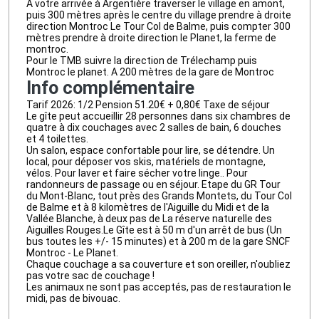
A votre arrivée à Argentière traverser le village en amont,
puis 300 mètres après le centre du village prendre à droite
direction Montroc Le Tour Col de Balme, puis compter 300
mètres prendre à droite direction le Planet, la ferme de
montroc.
Pour le TMB suivre la direction de Trélechamp puis
Montroc le planet. A 200 mètres de la gare de Montroc
Info complémentaire
Tarif 2026: 1/2 Pension 51.20€ + 0,80€ Taxe de séjour
Le gîte peut accueillir 28 personnes dans six chambres de
quatre à dix couchages avec 2 salles de bain, 6 douches
et 4 toilettes.
Un salon, espace confortable pour lire, se détendre. Un
local, pour déposer vos skis, matériels de montagne,
vélos. Pour laver et faire sécher votre linge.. Pour
randonneurs de passage ou en séjour. Etape du GR Tour
du Mont-Blanc, tout près des Grands Montets, du Tour Col
de Balme et à 8 kilomètres de l'Aiguille du Midi et de la
Vallée Blanche, à deux pas de La réserve naturelle des
Aiguilles Rouges.Le Gîte est à 50 m d'un arrêt de bus (Un
bus toutes les +/- 15 minutes) et à 200 m de la gare SNCF
Montroc - Le Planet.
Chaque couchage a sa couverture et son oreiller, n'oubliez
pas votre sac de couchage !
Les animaux ne sont pas acceptés, pas de restauration le
midi, pas de bivouac.