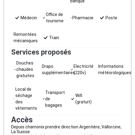
banque
Office de
Médecin
Pharmacie
Poste
tourisme
Remontées
Train
mécaniques
Services proposés
Douches
Draps
Electricité
Informations
chaudes
supplémentaires
(220v)
météorologiques
gratuites
Local de
Transport
séchage
Wifi
de
des
(gratuit)
bagages
vêtements
Accès
Depuis chamonix prendre direction Argentière, Vallorcine,
La Suisse.