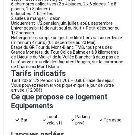
6 chambres collectives (2 x 4 places, 2 x 6 places, 1 x 8
places, 1 x 8 places)
6 douches. 4 toilettes.
2 salles à manger, 1 salon.
Uniquement 1/2 pension juin, juillet, août, septembre.
L'hiver possibilité de nuit seul ou Nuit + Petit-déjeuner ou
1/2 pension.
Hébergement simple ou gestion libre hors saison estivale
(minimum 4 nuits) (01 décembre au 20 Mai)
Etape du GR Tour du Mont-Blanc TMB, tout près des
Grands Montets, du Tour Col de Balme et à 8 kilomètres
de l'Aiguille du Midi et de la Vallée Blanche, à deux pas de
La réserve naturelle des Aiguilles Rouges, sur la commune
de Chamonix Mont Blanc.
Tarifs indicatifs
Tarif 2026: 1/2 Pension 51.20€ + 0,80€ Taxe de séjour
Vous pouvez réserver vos pique-nique le jour de votre
arrivée. (12.00€)
Ce que propose ce logement
Equipements
Local
Parking
Bar
Terrasse
vélo, vtt
privé
Langues parlées