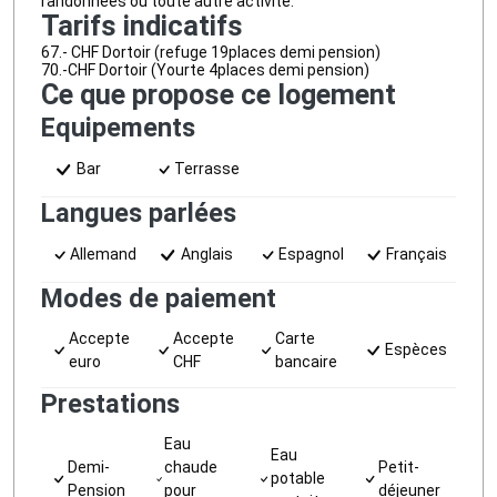
randonnées ou toute autre activité.
Tarifs indicatifs
67.- CHF Dortoir (refuge 19places demi pension)
70.-CHF Dortoir (Yourte 4places demi pension)
Ce que propose ce logement
Equipements
Bar
Terrasse
Langues parlées
Allemand
Anglais
Espagnol
Français
Modes de paiement
Accepte
Accepte
Carte
Espèces
euro
CHF
bancaire
Prestations
Eau
Eau
Demi-
chaude
Petit-
potable
Pension
pour
déjeuner