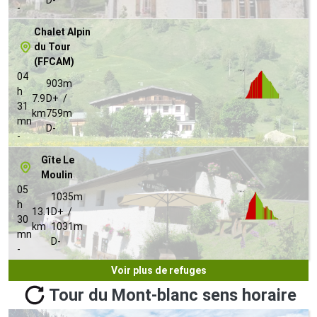
D-
-
Chalet Alpin
du Tour
(FFCAM)
04
903m
h
7.9
D+ /
31
km
759m
mn
D-
-
Gîte Le
Moulin
05
1035m
h
13.1
D+ /
30
km
1031m
mn
D-
-
Voir plus de refuges
Tour du Mont-blanc sens horaire