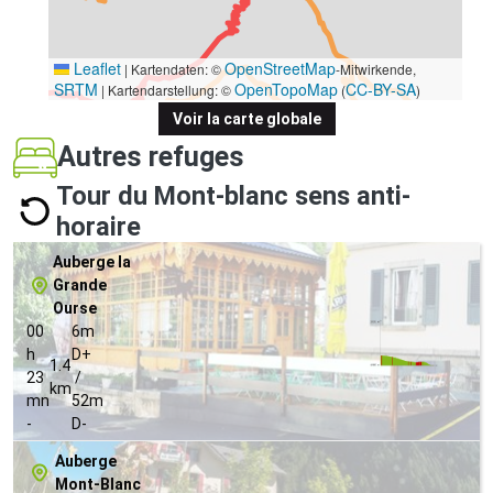
Leaflet
OpenStreetMap
|
Kartendaten: ©
-Mitwirkende,
SRTM
OpenTopoMap
CC-BY-SA
| Kartendarstellung: ©
(
)
Voir la carte globale
Autres refuges
Tour du Mont-blanc sens anti-
horaire
Auberge la
Grande
Ourse
00
6m
h
D+
1.4
23
/
km
mn
52m
-
D-
Auberge
Mont-Blanc