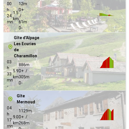
00
12m
h
D+
1.5
24
/
km
mn
61m
-
D-
Gîte d'Alpage
Les Ecuries
de
Charamillon
03
886m
h
5.9
D+ /
33
km
305m
mn
D-
-
Gîte
Mermoud
04
1129m
h
9.0
D+ /
17
km
268m
mn