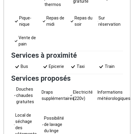
gratuite
thermos
Pique-
Repas de
Repas du
Sur
nique
midi
soir
réservation
Vente de
pain
Services à proximité
Bus
Epicerie
Taxi
Train
Services proposés
Douches
Draps
Electricité
Informations
chaudes
supplémentaires
(220v)
météorologiques
gratuites
Local de
Possibilité
séchage
de lavage
des
du linge
vêtements