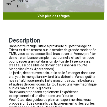
km
1331m
mn
D-
-
Voir plus de refuges
Description
Dans notre refuge, situé à proximité du petit village de
Trient et directement sur le sentier de grande randonnée
TMB, vous serez accueillis à bras ouverts. Venez profiter
de notre ambiance simple, traditionnelle et authentique
pour passer une nuit dans un dortoir de 19 personnes.
C'est aussi possible de dormir dans une vrai Yourte
Mongolian (max 4 personnes).
Le jardin, décoré avec soin, et la salle à manger dans une
vrai yourte mongolian invitent à la détente. Venez goûter
nos rafraîchissements faits maison : sirop, milk-shakes
et autres délices locaux. Le tout avec une vue magnifique
sur les majestueux glaciers !
Nous vous proposons également l’expérience
exceptionnelle d’un dîner dans une Yourte.
Vos hôtes, des guides de plein air expérimentés, vous
proposeront des conseils particulièrement utiles sur les