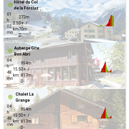
Hôtel du Col
de la Forclaz
01
272m
h
2.5
D+ /
02
km
70m
mn
D-
-
Auberge Gîte
Bon Abri
04
954m
h
15.5
D+ /
48
km
817m
mn
D-
-
Chalet La
Grange
04
954m
h
15.5
D+ /
48
km
817m
mn
D-