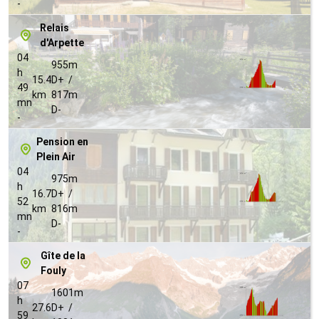
-
Relais
d'Arpette
04
955m
h
15.4
D+ /
49
km
817m
mn
D-
-
Pension en
Plein Air
04
975m
h
16.7
D+ /
52
km
816m
mn
D-
-
Gîte de la
Fouly
07
1601m
h
27.6
D+ /
59