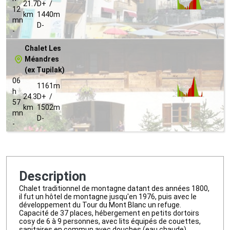
21.7
D+ /
12
km
1440m
mn
D-
-
Chalet Les
Méandres
(ex Tupilak)
06
1161m
h
24.3
D+ /
57
km
1502m
mn
D-
-
Description
Chalet traditionnel de montagne datant des années 1800,
il fut un hôtel de montagne jusqu'en 1976, puis avec le
développement du Tour du Mont Blanc un refuge.
Capacité de 37 places, hébergement en petits dortoirs
cosy de 6 à 9 personnes, avec lits équipés de couettes,
sanitaires en commun avec douches (eau chaude).