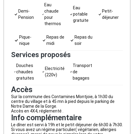
Eau
Eau
Demi-
chaude
Petit-
potable
Pension
pour
déjeuner
gratuite
thermos
Pique-
Repas de
Repas du
nique
midi
soir
Services proposés
Douches
Transport
Electricité
chaudes
de
(220v)
gratuites
bagages
Accès
Sur la commune des Contamines Montjoie, à 1h30 du
centre du village et à 45 mn à pied depuis le parking de
Notre Dame de la Gorge.
Accès en 4X4, réglementé .
Info complémentaire
Le dîner est servi à 19h et le petit déjeuner de 6h30 à 7h30.
Si vous avez un régime particulier( végétarien, allergies