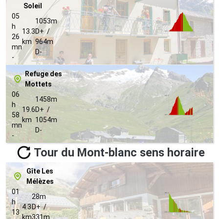
Soleil
05
1053m
h
13.3
D+ /
26
km
964m
mn
D-
-
Refuge des
Mottets
06
1458m
h
19.6
D+ /
58
km
1054m
mn
D-
-
Tour du Mont-blanc sens horaire
Gîte Les
Mélèzes
01
28m
h
4.3
D+ /
13
km
331m