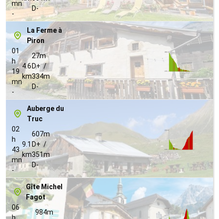
mn
D-
-
La Ferme à
Piron
01
27m
h
4.6
D+ /
19
km
334m
mn
D-
-
Auberge du
Truc
02
607m
h
9.1
D+ /
43
km
351m
mn
D-
-
Gîte Michel
Fagot
06
984m
h