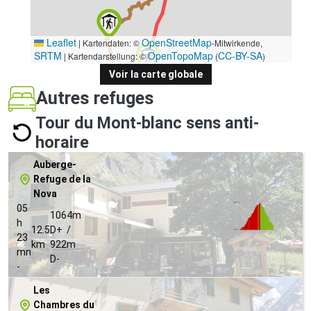
Leaflet
OpenStreetMap
|
Kartendaten: ©
-Mitwirkende,
SRTM
OpenTopoMap
CC-BY-SA
| Kartendarstellung: ©
(
)
Voir la carte globale
Autres refuges
Tour du Mont-blanc sens anti-
horaire
Auberge-
Refuge de la
Nova
05
1064m
h
12.5
D+ /
23
km
922m
mn
D-
-
Les
Chambres du