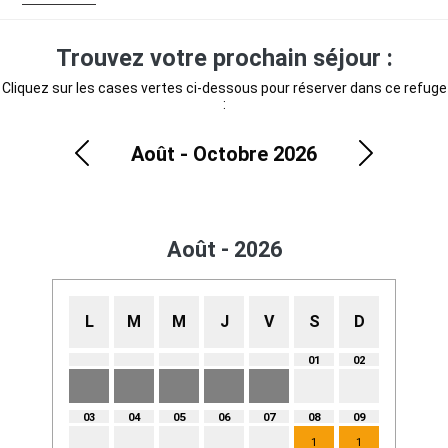
Trouvez votre prochain séjour :
Cliquez sur les cases vertes ci-dessous pour réserver dans ce refuge
:
Août - Octobre 2026
Précédent
Suivant
Août - 2026
L
M
M
J
V
S
D
01
02
03
04
05
06
07
08
09
1
1